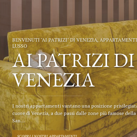
BENVENUTI "AI PATRIZI" DI VENEZIA, APPARTAMENTI
LUSSO
AI PATRIZI DI
VENEZIA
I nostri appartamenti vantano una posizione privilegiat
cuore di Venezia, a due passi dalle zone più famose della 
San…
SCOPRI I NOSTRI APPARTAMENTI