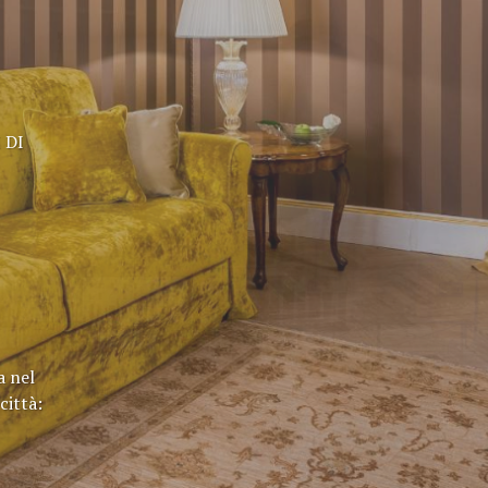
 DI
a nel
città: