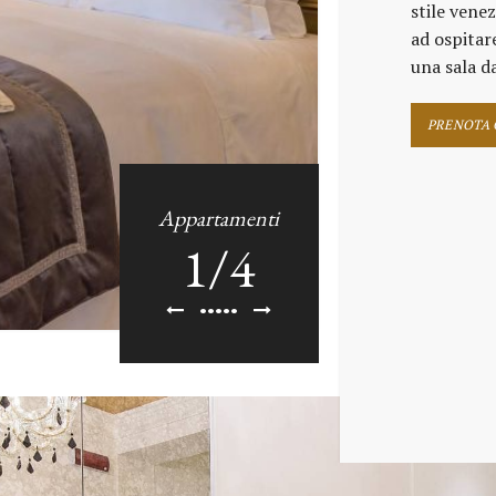
stile venez
ad ospitar
una sala d
PRENOTA
Appartamenti
1
/
4
•••••