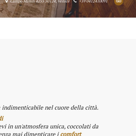
Campo Manin 4255 30124, Venice
+39 0412410091
 indimenticabile nel cuore della città.
di
vi in un'atmosfera unica, coccolati da
senza mai dimenticare i
comfort