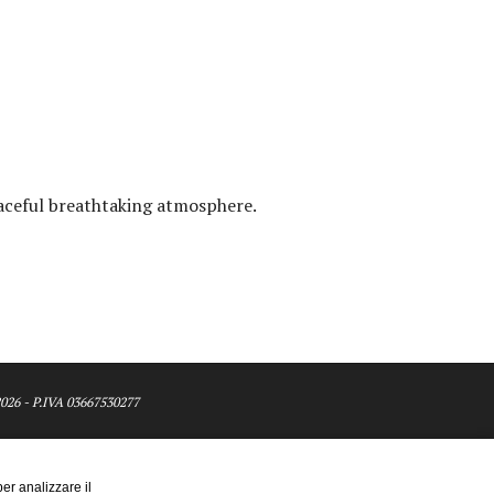
eaceful breathtaking atmosphere.
026 - P.IVA 03667530277
er analizzare il