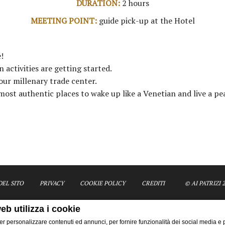
DURATION:
2 hours
MEETING POINT:
guide pick-up at the Hotel
!
 activities are getting started.
our millenary trade center.
most authentic places to wake up like a Venetian and live a p
EL SITO
PRIVACY
COOKIE POLICY
CREDITI
© AI PATRIZI 2
eb utilizza i cookie
er personalizzare contenuti ed annunci, per fornire funzionalità dei social media e p