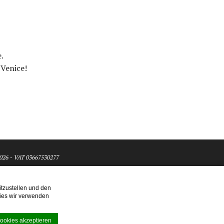
.
 Venice!
026 - VAT 03667530277
tzustellen und den
kies wir verwenden
ia
Cookies akzeptieren