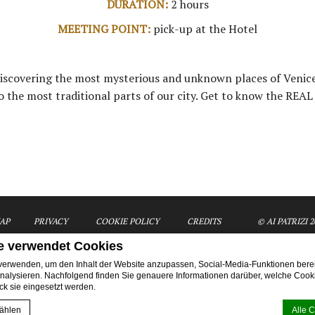
DURATION:
2 hours
MEETING POINT:
pick-up at the Hotel
 discovering the most mysterious and unknown places of Venice
o the most traditional parts of our city. Get to know the REAL
AP
PRIVACY
COOKIE POLICY
CREDITS
© AI PATRIZI 2
e verwendet Cookies
erwenden, um den Inhalt der Website anzupassen, Social-Media-Funktionen berei
nalysieren. Nachfolgend finden Sie genauere Informationen darüber, welche Coo
k sie eingesetzt werden.
ctivities - The Hidden Venice Wohnungen Venedig
Appartments Ai Patrizi di Venez
ählen
Alle 